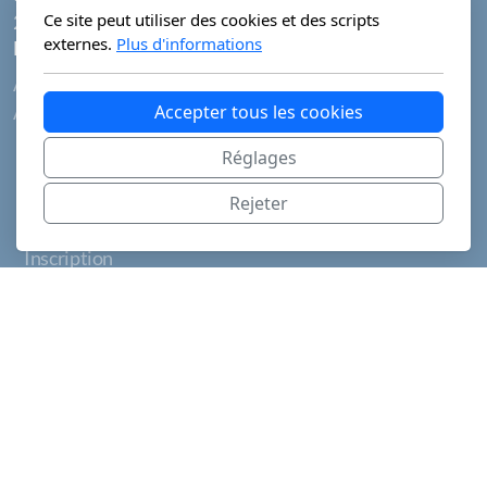
Ce site peut utiliser des cookies et des scripts
2300 La Chaux-de-Fonds
externes.
Plus d'informations
Menu principal
Accueil
Accepter tous les cookies
À propos de
TBCC
Réglages
Beehives
Rejeter
La Ferrière
Inscription
Tournoi
Tournoi 2025
Tournois 26-27
Calendrier
Contactez-nous