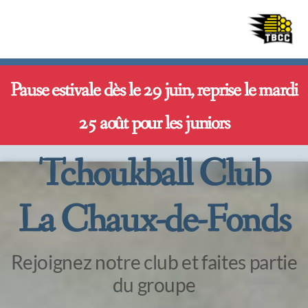
Pause estivale dès le 29 juin, reprise le mardi
25 août pour les juniors
TBCC
Beehives
Tchoukball Club
La Ferrière
La Chaux-de-Fonds
Inscription
Rejoignez notre club et faites partie
du groupe
Tournoi 2025