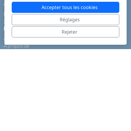
Tchoukaball Club La Chaux-de-Fonds
Accepter tous les cookies
Info@tbcc.ch
Réglages
2300 La Chaux-de-Fonds
Menu principal
Rejeter
Accueil
À propos de
TBCC
Beehives
La Ferrière
Inscription
Tournoi
Tournoi 2025
Tournois 26-27
Calendrier