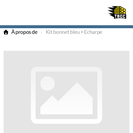
À propos de
Kit bonnet bleu + Echarpe
TBCC
Beehives
La Ferrière
Inscription
Tournoi 2025