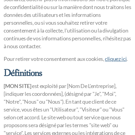
Tournois 26-27
de confidentialité ou sur la manière dont nous traitons les
données des utilisateurs et les informations
personnelles, ou si vous souhaitez retirer votre
consentement à la collecte, l'utilisation ou la divulgation
continues de vos informations personnelles, n'hésitez pas
à nous contacter.
Pour retirer votre consentement aux cookies,
cliquez ici
.
Définitions
[MON SITE]
est exploité par [Nom De L'entreprise],
[indiquer les coordonnées], (désigné par "Je", "Moi",
"Notre", "Nous" ou "Nous"). En tant que client de ce
service, vous êtes un "Utilisateur", "Visiteur" ou "Vous"
selon cet accord. Le site web ou tout service que nous
proposons sera désigné par les termes "site web" ou
"service". Les services externes ou les intégrations de ce