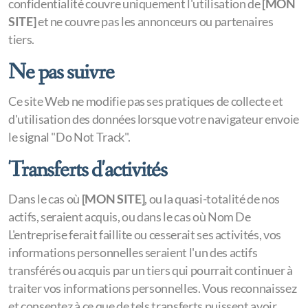
confidentialité couvre uniquement l'utilisation de
[MON
SITE]
et ne couvre pas les annonceurs ou partenaires
tiers.
Ne pas suivre
Ce site Web ne modifie pas ses pratiques de collecte et
d'utilisation des données lorsque votre navigateur envoie
le signal "Do Not Track".
Transferts d'activités
Dans le cas où
[MON SITE]
, ou la quasi-totalité de nos
actifs, seraient acquis, ou dans le cas où Nom De
L'entreprise ferait faillite ou cesserait ses activités, vos
informations personnelles seraient l'un des actifs
transférés ou acquis par un tiers qui pourrait continuer à
traiter vos informations personnelles. Vous reconnaissez
et consentez à ce que de tels transferts puissent avoir