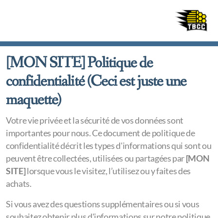
[MON SITE]
Politique de
confidentialité (Ceci est juste une
TBCC
maquette)
Beehives
Votre vie privée et la sécurité de vos données sont
importantes pour nous. Ce document de politique de
La Ferrière
confidentialité décrit les types d'informations qui sont ou
Inscription
peuvent être collectées, utilisées ou partagées par
[MON
SITE]
lorsque vous le visitez, l’utilisez ou y faites des
achats.
Si vous avez des questions supplémentaires ou si vous
Tournoi 2025
souhaitez obtenir plus d'informations sur notre politique